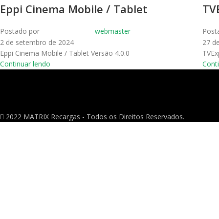
Eppi Cinema Mobile / Tablet
TV
Postado por
webmaster
Post
2 de setembro de 2024
27 d
Eppi Cinema Mobile / Tablet Versão 4.0.0
TVEx
Continuar lendo
Cont
2022 MATRIX Recargas - Todos os Direitos Reservados.