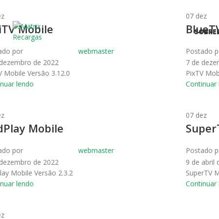
ez
07
dez
iTV Mobile
BlueT
SOBRE
ado por
webmaster
Postado p
 dezembro de 2022
7 de deze
V Mobile Versão 3.12.0
PixTV Mobi
inuar lendo
Continuar
ez
07
dez
dPlay Mobile
Super
ado por
webmaster
Postado p
 dezembro de 2022
9 de abril
ay Mobile Versão 2.3.2
SuperTV M
inuar lendo
Continuar
ez