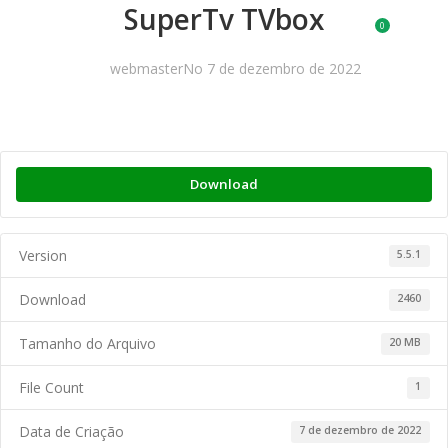
SuperTv TVbox
0
MENU
R$
0,
webmaster
No 7 de dezembro de 2022
Download
Version
5.5.1
Download
2460
Tamanho do Arquivo
20 MB
File Count
1
Data de Criação
7 de dezembro de 2022