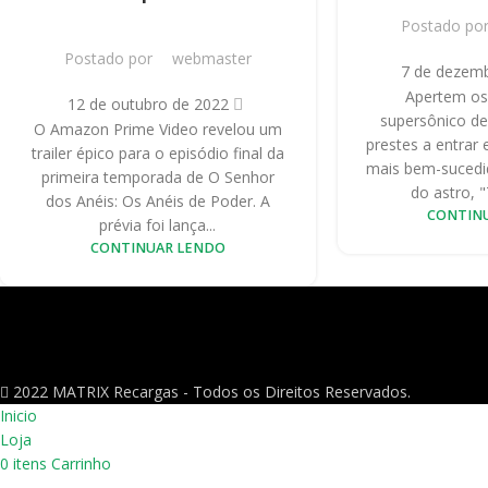
Postado po
Postado por
webmaster
7 de dezem
Apertem os 
12 de outubro de 2022
supersônico de
O Amazon Prime Video revelou um
prestes a entrar
trailer épico para o episódio final da
mais bem-sucedid
primeira temporada de O Senhor
do astro, 
dos Anéis: Os Anéis de Poder. A
CONTIN
prévia foi lança...
CONTINUAR LENDO
2022 MATRIX Recargas - Todos os Direitos Reservados.
Inicio
Loja
0
itens
Carrinho