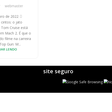
r
webmaster
bro de 2022
cintos: o jato
 Tom Cruise está
 em Mach 2. É que o
o filme na carreira
"Top Gun: M...
UAR LENDO
site seguro