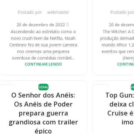
Postado por
webmaster
Postado po
20 de dezembro de 2022
20 de dezem
Ascendendo ao estrelato como o
The Witcher: A 
novo crush teen da Netflix, Noah
produção derivad
Centineo fez de sua jovem carreira
mundo élfico 1.
nos cinemas uma pequena
eventos que cerc
overdose de comédias românt...
(Henry
CONTINUAR LENDO
CONTIN
GERAL
G
12
07
O Senhor dos Anéis:
Top Gun:
OUT
OUT
Os Anéis de Poder
deixa c
prepara guerra
Cruise 
grandiosa com trailer
imo
épico