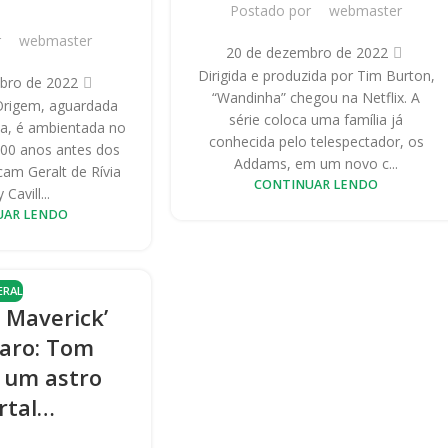
Postado por
webmaster
r
webmaster
20 de dezembro de 2022
Dirigida e produzida por Tim Burton,
bro de 2022
“Wandinha” chegou na Netflix. A
Origem, aguardada
série coloca uma família já
a, é ambientada no
conhecida pelo telespectador, os
200 anos antes dos
Addams, em um novo c...
am Geralt de Rívia
CONTINUAR LENDO
 Cavill...
UAR LENDO
ERAL
 Maverick’
laro: Tom
é um astro
rtal…