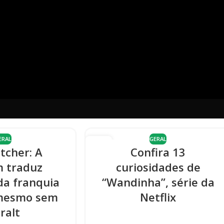
ERAL
GERAL
20
tcher: A
Confira 13
DEZ
m traduz
curiosidades de
da franquia
“Wandinha”, série da
 mesmo sem
Netflix
ralt