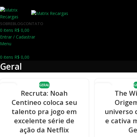
SOBRE
BLOG
CONTATO
0
itens
R$
0,00
Entrar / Cadastrar
Menu
0
itens
R$
0,00
Geral
GERAL
G
20
20
Recruta: Noah
The Wi
DEZ
DEZ
Centineo coloca seu
Orige
talento pra jogo em
universo 
excelente série de
e cativa
ação da Netflix
Ge