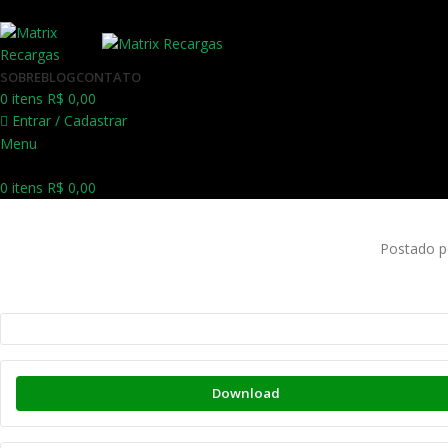
SOBRE
BLOG
CONTATO
0
itens
R$
0,00
Entrar / Cadastrar
Menu
0
itens
R$
0,00
Postado p
Download