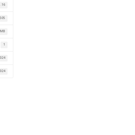
1.16
505
 MB
1
024
024